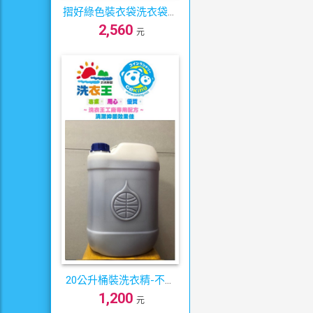
摺好綠色裝衣袋洗衣袋內
2,560
膽320個/箱
元
20公升桶裝洗衣精-不賭
1,200
塞清潔力佳
元