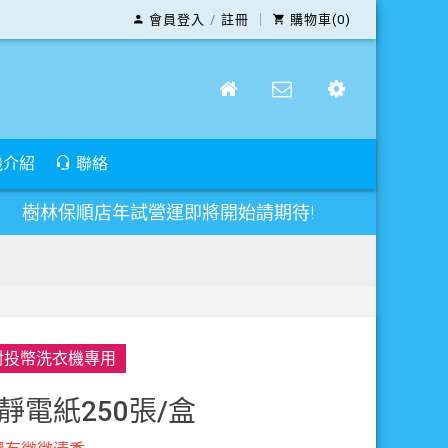
會員登入
/
註冊
｜
購物車(0)
機介紹
聯絡
保順店年試營運即將開始請期待!
對投幣洗衣機專用
電紙250張/盒