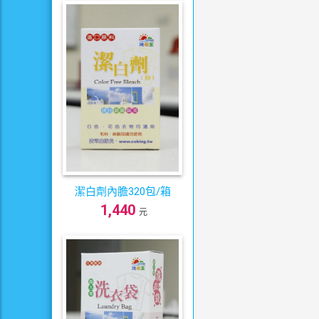
潔白劑內膽320包/箱
1,440
元