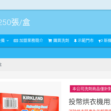
50張/盒
設備
加盟業務簡介
購買洗劑
示範門市
新
樹林
盒
本公司洗劑商品僅針
投幣烘衣機用靜