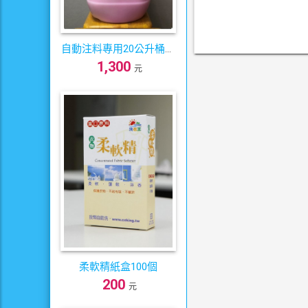
自動注料專用20公升桶裝
1,300
柔軟精
元
柔軟精紙盒100個
200
元