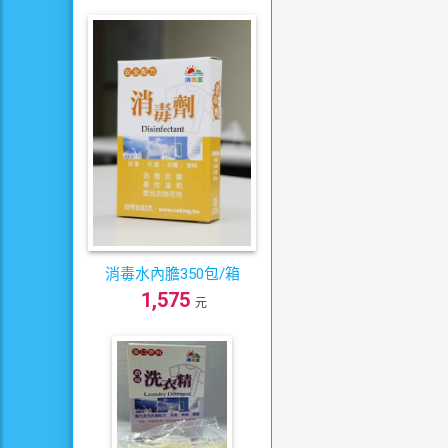
消毒水內膽350包/箱
1,575
元