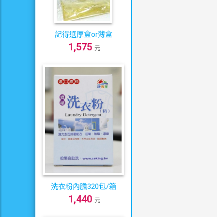
記得選厚盒or薄盒
1,575
元
洗衣粉內膽320包/箱
1,440
元