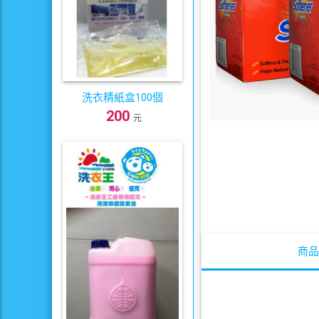
洗衣精紙盒100個
200
元
商品