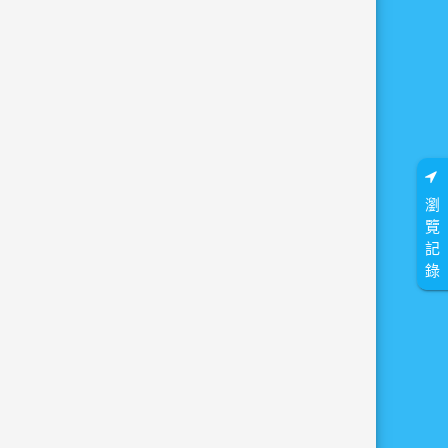
瀏
覽
記
錄