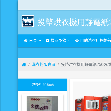
投幣烘衣機用靜電紙2
首頁
機器型錄
自助洗衣店週邊
洗衣粉販賣區
投幣烘衣機用靜電紙250張/
更多相關商品