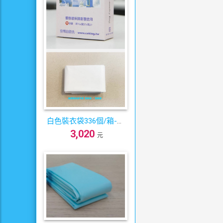
白色裝衣袋336個/箱-自
3,020
助洗衣店專用
元