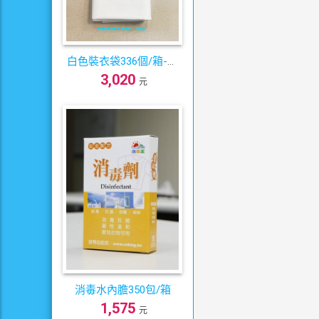
白色裝衣袋336個/箱-自
3,020
助洗衣店專用
元
消毒水內膽350包/箱
1,575
元