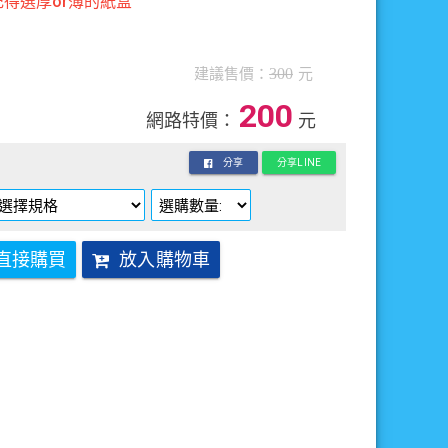
記得選厚or薄的紙盒
建議售價：
300
元
200
網路特價：
元
分享
分享LINE
直接購買
放入購物車