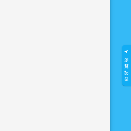
瀏
覽
記
錄