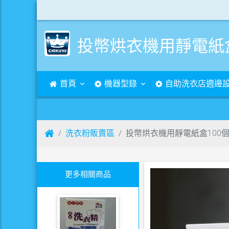
投幣烘衣機用靜電紙盒
首頁
機器型錄
自助洗衣店週邊
洗衣粉販賣區
投幣烘衣機用靜電紙盒100
更多相關商品