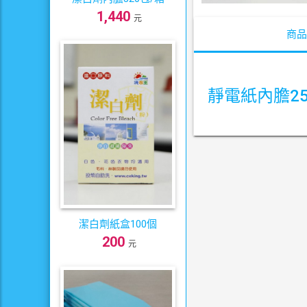
1,440
元
商品
靜電紙內膽25
潔白劑紙盒100個
200
元