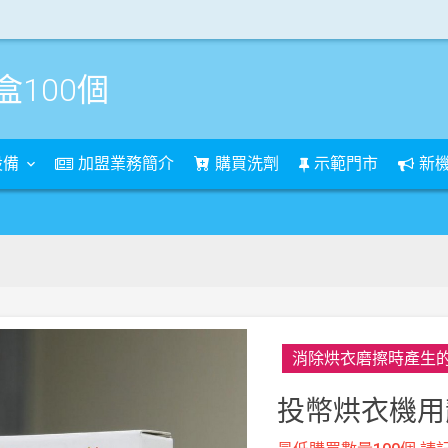
100個
設備
加盟業務簡介
購買洗劑
示範門市
新
樹林
個
消除烘衣磨擦時產生
投幣烘衣機用