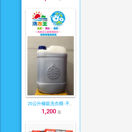
20公升桶裝洗衣精-不賭
1,200
塞清潔力佳
元