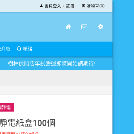
會員登入
/
註冊
｜
購物車(0)
機介紹
聯絡
保順店年試營運即將開始請期待!
的靜電
靜電紙盒100個