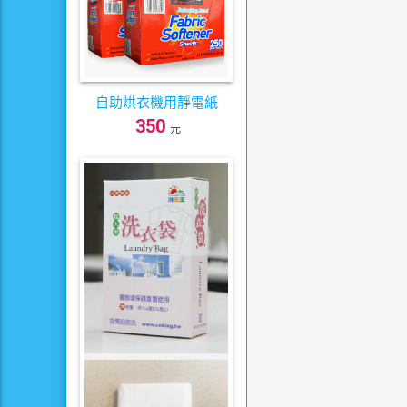
自助烘衣機用靜電紙
350
元