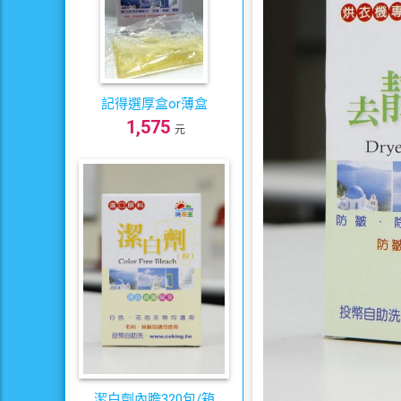
記得選厚盒or薄盒
1,575
元
潔白劑內膽320包/箱