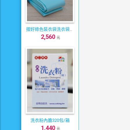
摺好綠色裝衣袋洗衣袋內
2,560
膽320個/箱
元
洗衣粉內膽320包/箱
1,440
元